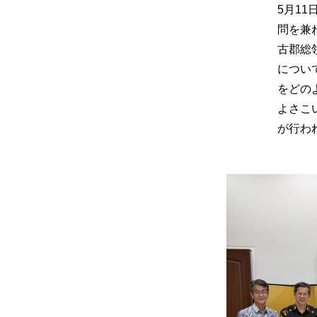
5月1
問を兼
古郡総
につい
をどの
よさこ
が行わ