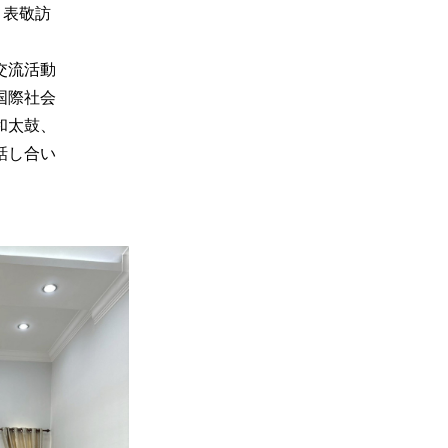
、表敬訪
交流活動
国際社会
和太鼓、
話し合い