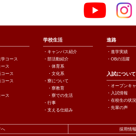
学校生活
進路
・キャンパス紹介
・進学実績
進学コース
・部活動紹介
・OBの活躍
コース
・体育系
語コース
・文化系
入試について
語コース
・寮について
・オープンキ
・寮教育
・入試情報
コース
・寮での生活
・在校生の状
・行事
・先輩の声
・支える仕組み
方へ
採用情