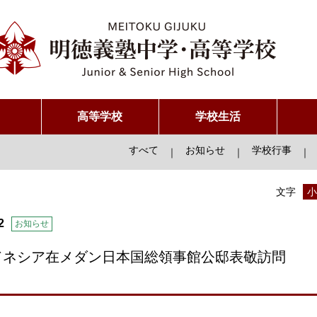
高等学校
学校生活
すべて
お知らせ
学校行事
｜
｜
｜
文字
小
2
お知らせ
ドネシア在メダン日本国総領事館公邸表敬訪問