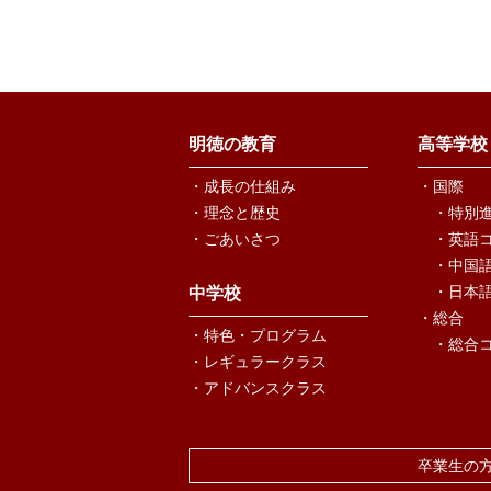
明徳の教育
高等学校
・成長の仕組み
・国際
・理念と歴史
・特別
・ごあいさつ
・英語
・中国
・日本
中学校
・総合
・特色・プログラム
・総合
・レギュラークラス
・アドバンスクラス
卒業生の