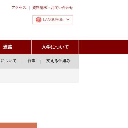
アクセス
｜
資料請求・お問い合わせ
LANGUAGE
進路
入学について
寮について
行事
支える仕組み
｜
｜