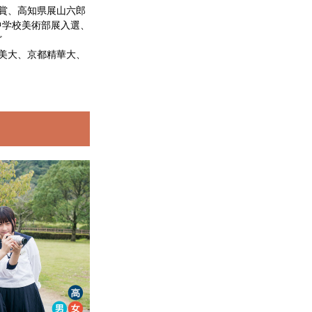
賞、高知県展山六郎
中学校美術部展入選、
ど
美大、京都精華大、