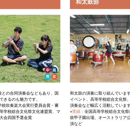
和太鼓部
校との合同演奏会などもあり、国
和太鼓の演奏に取り組んでいま
できるのも魅力です。
イベント、高等学校総合文化祭
学校吹奏楽大会実行委員会賞・審
演奏会など幅広く活動していま
等学校総合文化祭文化連盟賞、マ
●実績：
全国高等学校総合文化祭
大会四国予選金賞
鼓甲子園出場、オーストラリア
演など