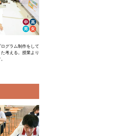
プログラム制作をして
また考える。授業より
す。