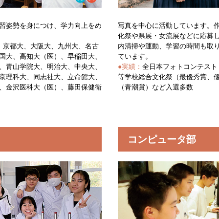
習姿勢を身につけ、学力向上をめ
写真を中心に活動しています。
化祭や県展・女流展などに応募
、京都大、大阪大、九州大、名古
内清掃や運動、学習の時間も取
国大、高知大（医）、早稲田大、
ています。
、青山学院大、明治大、中央大、
●実績：
全日本フォトコンテスト
京理科大、同志社大、立命館大、
等学校総合文化祭（最優秀賞、
、金沢医科大（医）、藤田保健衛
（青潮賞）など入選多数
コンピュータ部