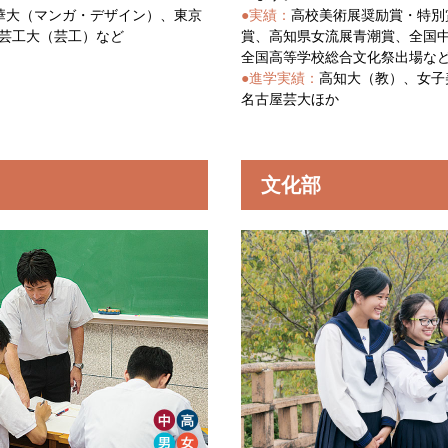
華大（マンガ・デザイン）、東京
●実績：
高校美術展奨励賞・特別
芸工大（芸工）など
賞、高知県女流展青潮賞、全国
全国高等学校総合文化祭出場な
●進学実績：
高知大（教）、女子
名古屋芸大ほか
文化部