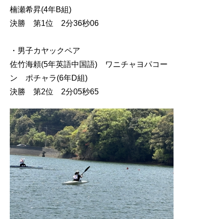
楠瀬希昇(4年B組)
決勝 第1位 2分36秒06
・男子カヤックペア
佐竹海頼(5年英語中国語) ワニチャヨパコー
ン ポチャラ(6年D組)
決勝 第2位 2分05秒65