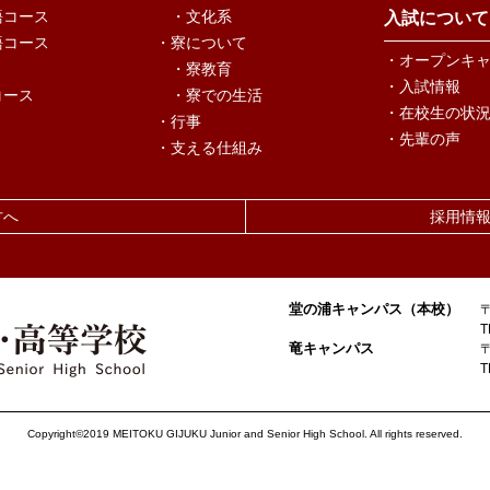
語コース
・文化系
入試について
語コース
・寮について
・オープンキ
・寮教育
・入試情報
コース
・寮での生活
・在校生の状
・行事
・先輩の声
・支える仕組み
方へ
採用情
堂の浦キャンパス（本校）
T
竜キャンパス
T
Copyright©2019 MEITOKU GIJUKU Junior and Senior High School.
All rights reserved.