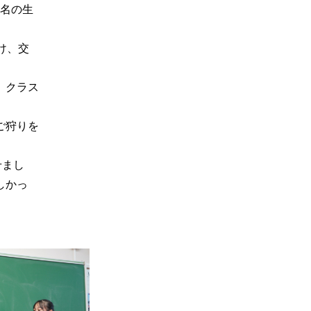
3名の生
け、交
、クラス
ご狩りを
せまし
しかっ