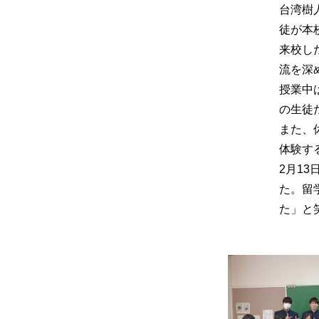
台湾樹
徒が本
来校し
流を深
授業中
の生徒
また、
体験す
2月1
た。留
た」と