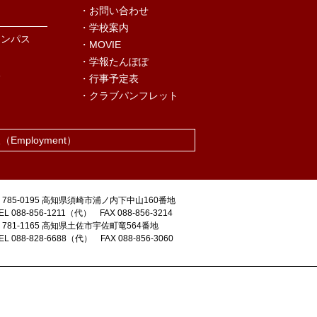
・お問い合わせ
・学校案内
ャンパス
・MOVIE
・学報たんぽぽ
況
・行事予定表
・クラブパンフレット
報
（Employment）
〒785-0195 高知県須崎市浦ノ内下中山160番地
EL 088-856-1211（代） FAX 088-856-3214
〒781-1165 高知県土佐市宇佐町竜564番地
EL 088-828-6688（代） FAX 088-856-3060