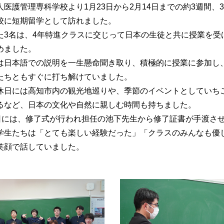
人医護管理専科学校より1月23日から2月14日までの約3週間、
校に短期留学として訪れました。
た3名は、4年特進クラスに交じって日本の生徒と共に授業を受
めました。
は日本語での説明を一生懸命聞き取り、積極的に授業に参加し
たちともすぐに打ち解けていました。
休日には高知市内の観光地巡りや、季節のイベントとしていち
るなど、日本の文化や自然に親しむ時間も持ちました。
3日には、修了式が行われ担任の池下先生から修了証書が手渡さ
学生たちは「とても楽しい経験だった」「クラスのみんなも優
笑顔で話していました。