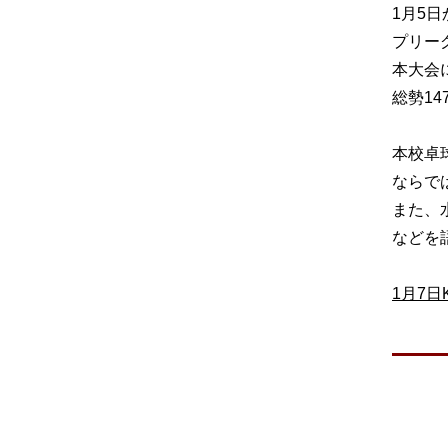
1月5
プリー
本大会
総勢1
本校卓
ならで
また、
などを
1月7日