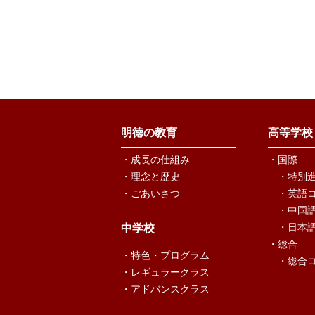
明徳の教育
高等学校
・成長の仕組み
・国際
・理念と歴史
・特別
・ごあいさつ
・英語
・中国
・日本
中学校
・総合
・特色・プログラム
・総合
・レギュラークラス
・アドバンスクラス