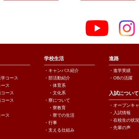
学校生活
進路
・キャンパス紹介
・進学実績
進学コース
・部活動紹介
・OBの活躍
コース
・体育系
語コース
・文化系
入試について
語コース
・寮について
・オープンキ
・寮教育
・入試情報
コース
・寮での生活
・在校生の状
・行事
・先輩の声
・支える仕組み