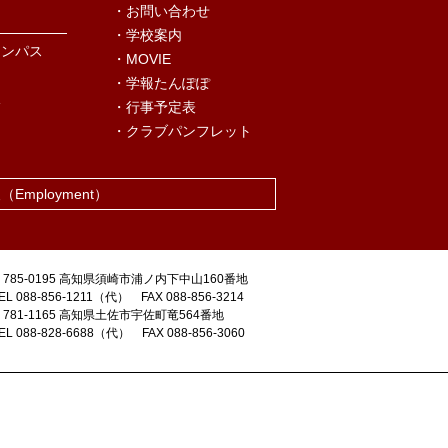
・お問い合わせ
・学校案内
ャンパス
・MOVIE
・学報たんぽぽ
況
・行事予定表
・クラブパンフレット
報
（Employment）
〒785-0195 高知県須崎市浦ノ内下中山160番地
EL 088-856-1211（代） FAX 088-856-3214
〒781-1165 高知県土佐市宇佐町竜564番地
EL 088-828-6688（代） FAX 088-856-3060