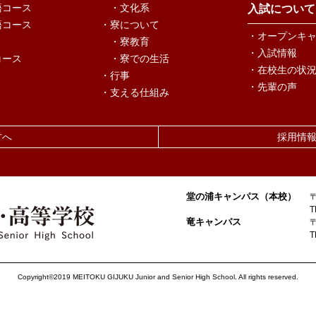
語コース
・文化系
入試について
語コース
・寮について
・オープンキ
・寮教育
・入試情報
コース
・寮での生活
・在校生の状
・行事
・先輩の声
・支える仕組み
方へ
採用情
堂の浦キャンパス（本校）
T
竜キャンパス
T
Copyright©2019 MEITOKU GIJUKU Junior and Senior High School.
All rights reserved.