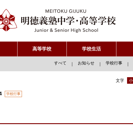
高等学校
学校生活
すべて
お知らせ
学校行事
｜
｜
｜
文字
小
4
学校行事
り