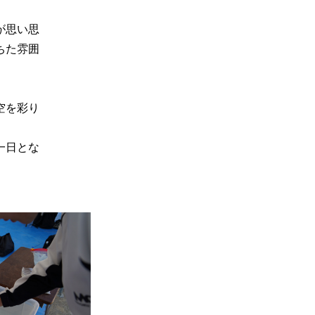
が思い思
ちた雰囲
空を彩り
一日とな