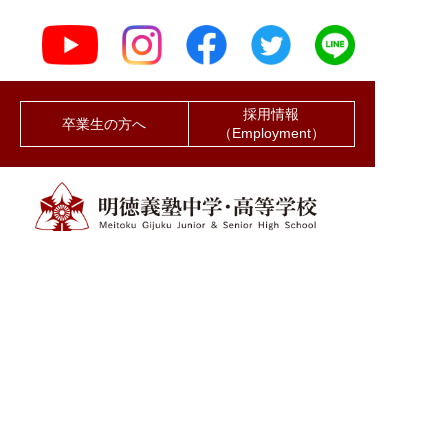
採用情報
卒業生の方へ
（Employment）
堂の浦キャンパス（本校）
〒785-0195 高知県須崎市浦ノ内下中山160番地
TEL 088-856-1211（代） FAX 088-856-3214
竜キャンパス
〒781-1165 高知県土佐市宇佐町竜564番地
TEL 088-828-6688（代） FAX 088-856-3060
Copyright©2019 MEITOKU GIJUKU Junior and Senior High School.
All rights reserved.