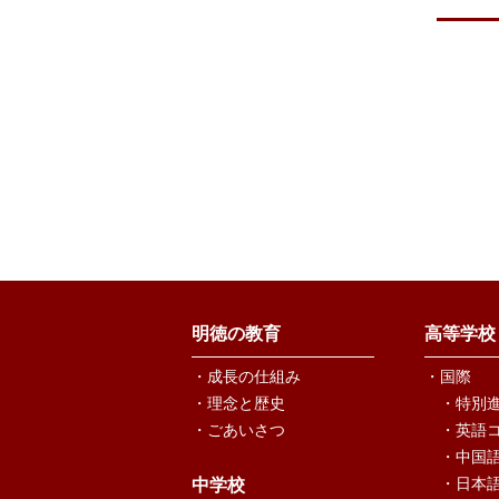
明徳の教育
高等学校
・成長の仕組み
・国際
・理念と歴史
・特別
・ごあいさつ
・英語
・中国
・日本
中学校