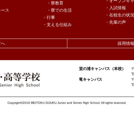
・オープンキ
・寮教育
・入試情報
コース
・寮での生活
・在校生の状
・行事
・先輩の声
・支える仕組み
方へ
採用情
堂の浦キャンパス（本校）
T
竜キャンパス
T
Copyright©2019 MEITOKU GIJUKU Junior and Senior High School.
All rights reserved.