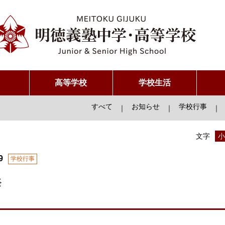
高等学校
学校生活
すべて
お知らせ
学校行事
｜
｜
｜
文字
小
9
学校行事
祭