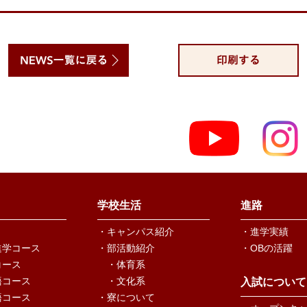
学校生活
進路
・キャンパス紹介
・進学実績
進学コース
・部活動紹介
・OBの活躍
コース
・体育系
語コース
・文化系
入試について
語コース
・寮について