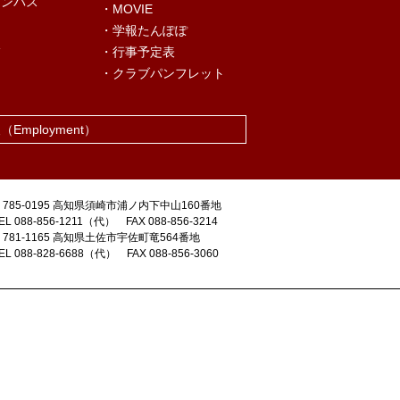
ャンパス
・MOVIE
・学報たんぽぽ
況
・行事予定表
・クラブパンフレット
報
（Employment）
〒785-0195 高知県須崎市浦ノ内下中山160番地
EL 088-856-1211（代） FAX 088-856-3214
〒781-1165 高知県土佐市宇佐町竜564番地
EL 088-828-6688（代） FAX 088-856-3060